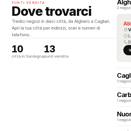
Algh
PUNTI VENDITA
Dove trovarci
2 negozi
Tredici negozi in dieci città, da Alghero a Cagliari. 
Ab
Apri la tua città per indirizzi, orari e numeri di 
V
telefono.
L
0
10
13
V
città in Sardegna
punti vendita
Cagl
1 negozi
Carb
1 negozi
Nuo
1 negozi